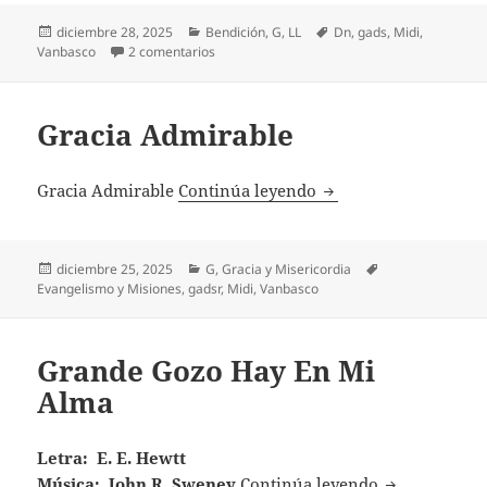
Publicado
Categorías
Etiquetas
diciembre 28, 2025
Bendición
,
G
,
LL
Dn
,
gads
,
Midi
,
el
en Lluvias De Gracia
Vanbasco
2 comentarios
Gracia Admirable
Gracia Admirable
Gracia Admirable
Continúa leyendo
Publicado
Categorías
Etiquetas
diciembre 25, 2025
G
,
Gracia y Misericordia
el
Evangelismo y Misiones
,
gadsr
,
Midi
,
Vanbasco
Grande Gozo Hay En Mi
Alma
Letra: E. E. Hewtt
Grande Gozo
Música: John R. Sweney
Continúa leyendo