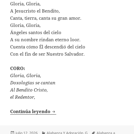
Gloria, Gloria,
A Jesucristo el Bendito,
Canta, tierra, canta su gran amor.
Gloria, Gloria,
Ángeles santos del cielo
A su nombre rindan eterno loor.
Cuenta cómo Él descendió del cielo
Con el fin de ser Nuestro Salvador.
CORO:
Gloria, Gloria,
Doxologías se cantan
Al Bendito Cristo,
el Redentor,
Gloria, Gloria
Continúa leyendo
Publicado
Categorías
Etiquetas
julio 12, 2026
Alabanza Y Adoración
,
G
Alabanza a