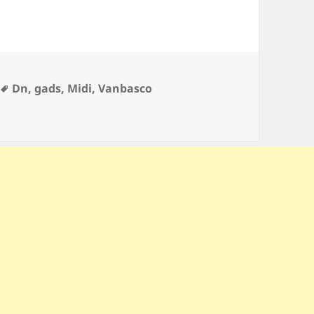
Etiquetas
Dn
,
gads
,
Midi
,
Vanbasco