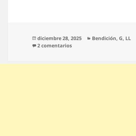
Publicado
Categorías
diciembre 28, 2025
Bendición
,
G
,
LL
el
en Lluvias De Gracia
2 comentarios