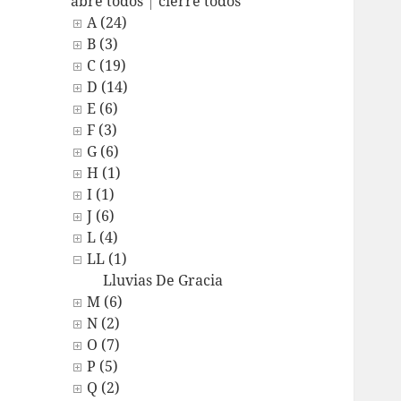
abre todos
|
cierre todos
A (24)
B (3)
C (19)
D (14)
E (6)
F (3)
G (6)
H (1)
I (1)
J (6)
L (4)
LL (1)
Lluvias De Gracia
M (6)
N (2)
O (7)
P (5)
Q (2)