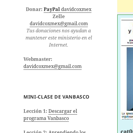
Donar:
PayPal
davidcoxmex
Zelle
davidcoxmex@gmail.com
Tus donaciones nos ayudan a
mantener este ministerio en el
Internet.
Webmaster:
davidcoxmex@gmail.com
MINI-CLASE DE VANBASCO
Lección 1:
Descargar el
programa Vanbasco
cat0
Lección 2:
Aprendiendo los