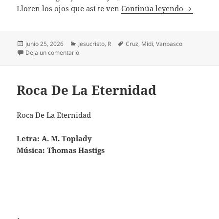
Rostro D
Lloren los ojos que así te ven
Continúa leyendo
Publicado
Categorías
Etiquetas
junio 25, 2026
Jesucristo
,
R
Cruz
,
Midi
,
Vanbasco
el
en Rostro Divino Ensangrentado
Deja un comentario
Roca De La Eternidad
Roca De La Eternidad
Letra: A. M. Toplady
Música: Thomas Hastigs