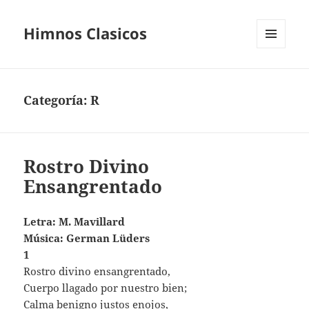
Himnos Clasicos
MENÚ
Y
WIDGETS
Categoría:
R
Rostro Divino
Ensangrentado
Letra: M. Mavillard
Música: German Lüders
1
Rostro divino ensangrentado,
Cuerpo llagado por nuestro bien;
Calma benigno justos enojos,