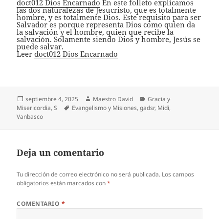
doct012 Dios Encarnado
En este folleto explicamos
las dos naturalezas de Jesucristo, que es totalmente
hombre, y es totalmente Dios. Este requisito para ser
Salvador es porque representa Dios como quien da
la salvación y el hombre, quien que recibe la
salvación. Solamente siendo Dios y hombre, Jesús se
puede salvar.
Leer
doct012 Dios Encarnado
Publicado
Autor
Categorías
septiembre 4, 2025
Maestro David
Gracia y
el
Etiquetas
Misericordia
,
S
Evangelismo y Misiones
,
gadsr
,
Midi
,
Vanbasco
Deja un comentario
Tu dirección de correo electrónico no será publicada.
Los campos
obligatorios están marcados con
*
COMENTARIO
*