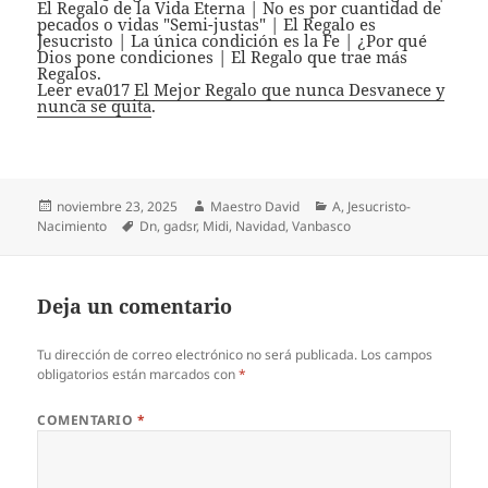
El Regalo de la Vida Eterna | No es por cuantidad de
pecados o vidas "Semi-justas" | El Regalo es
Jesucristo | La única condición es la Fe | ¿Por qué
Dios pone condiciones | El Regalo que trae más
Regalos.
Leer
eva017 El Mejor Regalo que nunca Desvanece y
nunca se quita
.
Publicado
Autor
Categorías
noviembre 23, 2025
Maestro David
A
,
Jesucristo-
el
Etiquetas
Nacimiento
Dn
,
gadsr
,
Midi
,
Navidad
,
Vanbasco
Deja un comentario
Tu dirección de correo electrónico no será publicada.
Los campos
obligatorios están marcados con
*
COMENTARIO
*