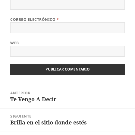
CORREO ELECTRÓNICO
*
WEB
Navegación
ANTERIOR
de
Te Vengo A Decir
Entrada
entradas
anterior:
SIGUIENTE
Brilla en el sitio donde estés
Siguiente
entrada: