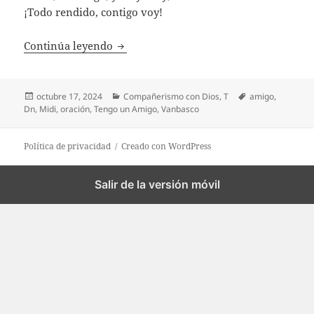
¡Todo rendido, contigo voy!
Tengo un Amigo
Continúa leyendo
Publicado
Categorías
Etiquetas
octubre 17, 2024
Compañerismo con Dios
,
T
amigo
,
el
Dn
,
Midi
,
oración
,
Tengo un Amigo
,
Vanbasco
Política de privacidad
Creado con WordPress
Salir de la versión móvil