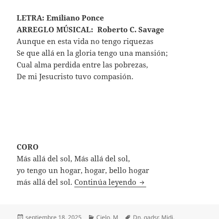
LETRA: Emiliano Ponce
ARREGLO MÚSICAL: Roberto C. Savage
Aunque en esta vida no tengo riquezas
Se que allá en la gloria tengo una mansión;
Cual alma perdida entre las pobrezas,
De mi Jesucristo tuvo compasión.
CORO
Más allá del sol, Más allá del sol,
yo tengo un hogar, hogar, bello hogar
Más allá Del Sol
más allá del sol.
Continúa leyendo
Publicado
Categorías
Etiquetas
septiembre 18, 2025
Cielo
,
M
Dn
,
gadsr
,
Midi
,