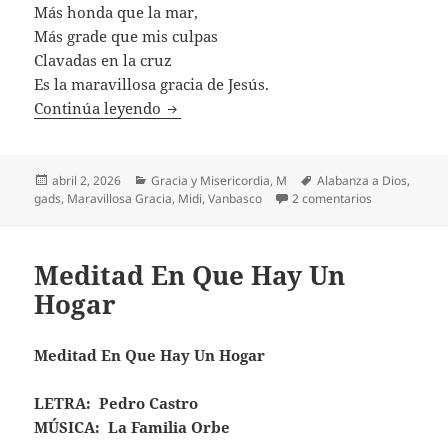
Más honda que la mar,
Más grade que mis culpas
Clavadas en la cruz
Es la maravillosa gracia de Jesús.
Maravillosa Gracia
Continúa leyendo
Publicado
Categorías
Etiquetas
abril 2, 2026
Gracia y Misericordia
,
M
Alabanza a Dios
,
el
en Maravillos
gads
,
Maravillosa Gracia
,
Midi
,
Vanbasco
2 comentarios
Meditad En Que Hay Un
Hogar
Meditad En Que Hay Un Hogar
LETRA: Pedro Castro
MÚSICA: La Familia Orbe