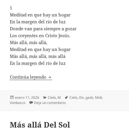
1
Meditad en que hay un hogar
En la margen del río de luz
Donde van para siempre a gozar
Los creyentes en Cristo Jesús.
Más allá, más allá,
Meditad en que hay un hogar
Más allá, más allá, más allá
En la margen del río de luz
Meditad En Que Hay Un Hogar
Continúa leyendo
Publicado
Categorías
Etiquetas
enero 11, 2026
Cielo
,
M
Cielo
,
Dn
,
gads
,
Midi
,
el
en Meditad En Que Hay Un Hogar
Vanbasco
Deja un comentario
Más allá Del Sol