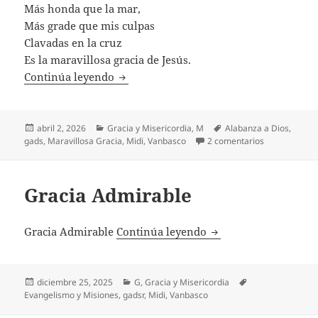
Más honda que la mar,
Más grade que mis culpas
Clavadas en la cruz
Es la maravillosa gracia de Jesús.
Maravillosa Gracia
Continúa leyendo
Publicado
Categorías
Etiquetas
abril 2, 2026
Gracia y Misericordia
,
M
Alabanza a Dios
,
el
en Maravillos
gads
,
Maravillosa Gracia
,
Midi
,
Vanbasco
2 comentarios
Gracia Admirable
Gracia Admirable
Gracia Admirable
Continúa leyendo
Publicado
Categorías
Etiquetas
diciembre 25, 2025
G
,
Gracia y Misericordia
el
Evangelismo y Misiones
,
gadsr
,
Midi
,
Vanbasco