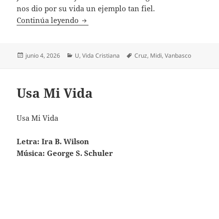
nos dio por su vida un ejemplo tan fiel.
Un Día
Continúa leyendo
Publicado
Categorías
Etiquetas
junio 4, 2026
U
,
Vida Cristiana
Cruz
,
Midi
,
Vanbasco
el
Usa Mi Vida
Usa Mi Vida
Letra: Ira B. Wilson
Música: George S. Schuler