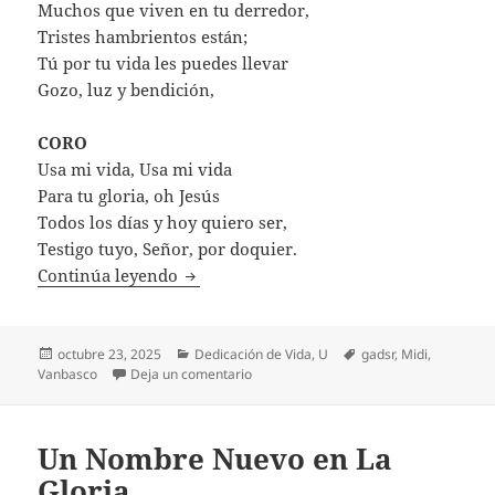
Muchos que viven en tu derredor,
Tristes hambrientos están;
Tú por tu vida les puedes llevar
Gozo, luz y bendición,
CORO
Usa mi vida, Usa mi vida
Para tu gloria, oh Jesús
Todos los días y hoy quiero ser,
Testigo tuyo, Señor, por doquier.
Usa Mi Vida
Continúa leyendo
Publicado
Categorías
Etiquetas
octubre 23, 2025
Dedicación de Vida
,
U
gadsr
,
Midi
,
el
en Usa Mi Vida
Vanbasco
Deja un comentario
Un Nombre Nuevo en La
Gloria