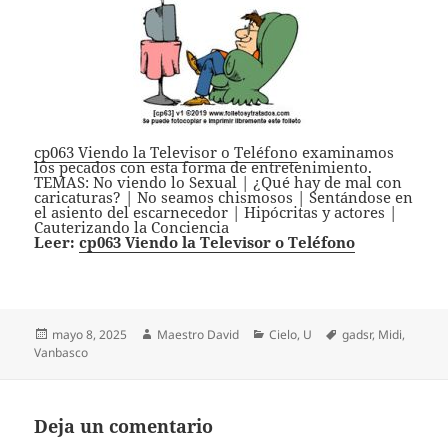
cp063 Viendo la Televisor o Teléfono
examinamos
los pecados con esta forma de entretenimiento.
TEMAS: No viendo lo Sexual | ¿Qué hay de mal con
caricaturas? | No seamos chismosos | Sentándose en
el asiento del escarnecedor | Hipócritas y actores |
Cauterizando la Conciencia
Leer:
cp063 Viendo la Televisor o Teléfono
Publicado
Autor
Categorías
Etiquetas
mayo 8, 2025
Maestro David
Cielo
,
U
gadsr
,
Midi
,
el
Vanbasco
Deja un comentario