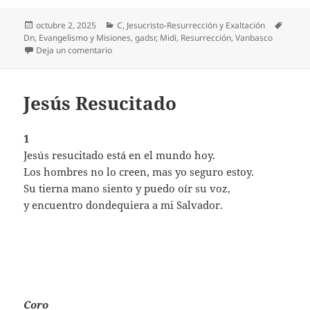
Publicado
Categorías
Etique
octubre 2, 2025
C
,
Jesucristo-Resurrección y Exaltación
el
Dn
,
Evangelismo y Misiones
,
gadsr
,
Midi
,
Resurrección
,
Vanbasco
en ¡Cristo la tumba venció!
Deja un comentario
Jesús Resucitado
1
Jesús resucitado está en el mundo hoy.
Los hombres no lo creen, mas yo seguro estoy.
Su tierna mano siento y puedo oír su voz,
y encuentro dondequiera a mi Salvador.
Coro