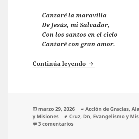
Cantaré la maravilla
De Jesús, mi Salvador,
Con los santos en el cielo
Cantaré con gran amor.
Cantaré La Bella 
Continúa leyendo
Publicado
Categorías
marzo 29, 2026
Acción de Gracias
,
Al
el
Etiquetas
y Misiones
Cruz
,
Dn
,
Evangelismo y Mis
en Cantaré La Bella Histor
3 comentarios