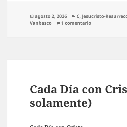
Publicado
Categorías
agosto 2, 2026
C
,
Jesucristo-Resurrec
el
en Cristo Ya Ha
Vanbasco
1 comentario
Cada Día con Cri
solamente)