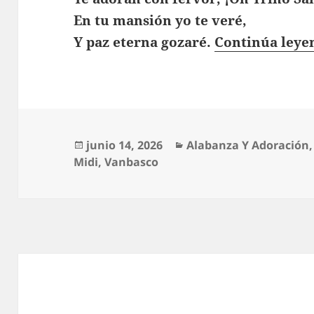
En tu mansión yo te veré,
Y paz eterna gozaré.
Continúa ley
Publicado
Categorías
junio 14, 2026
Alabanza Y Adoración
el
Midi
,
Vanbasco