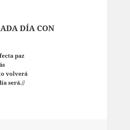
 CADA DÍA CON
fecta paz
ás
to volverá
ía será.//
sto (música solamente)