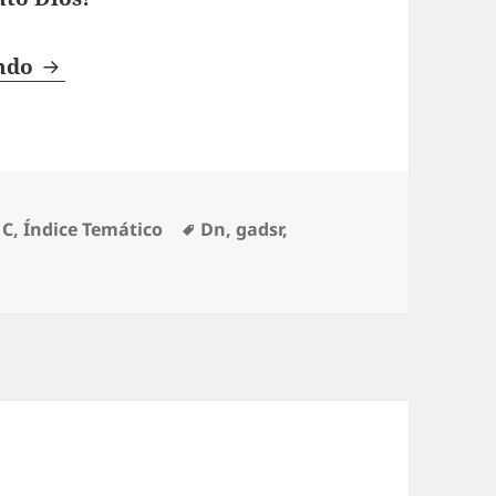
Con cánticos, Señor
endo
Etiquetas
,
C
,
Índice Temático
Dn
,
gadsr
,