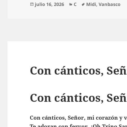
Publicado
Categorías
Etiquetas
julio 16, 2026
C
Midi
,
Vanbasco
el
Con cánticos, Se
Con cánticos, Se
Con cánticos, Señor, mi corazón y 
Te adoran con fervor, ¡Oh Trino Sa