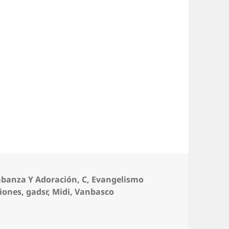
Historia
abanza Y Adoración
,
C
,
Evangelismo
iones
,
gadsr
,
Midi
,
Vanbasco
ia