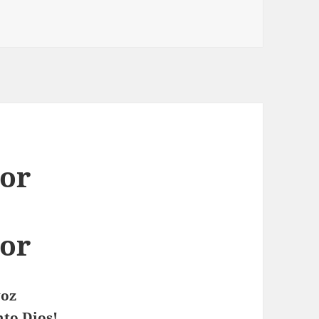
ñor
ñor
voz
nto Dios!