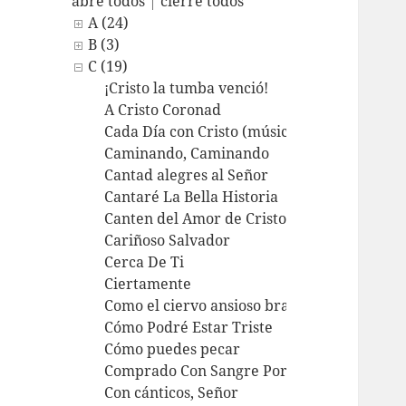
abre todos
|
cierre todos
A (24)
B (3)
C (19)
¡Cristo la tumba venció!
A Cristo Coronad
Cada Día con Cristo (música solamente)
Caminando, Caminando
Cantad alegres al Señor
Cantaré La Bella Historia
Canten del Amor de Cristo
Cariñoso Salvador
Cerca De Ti
Ciertamente
Como el ciervo ansioso brama
Cómo Podré Estar Triste
Cómo puedes pecar
Comprado Con Sangre Por Cristo
Con cánticos, Señor