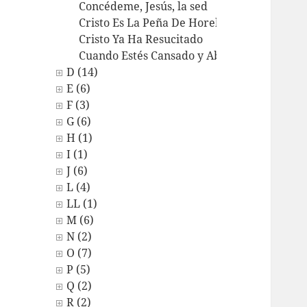
Concédeme, Jesús, la sed
Cristo Es La Peña De Horeb
Cristo Ya Ha Resucitado
Cuando Estés Cansado y Abatido
D (14)
E (6)
F (3)
G (6)
H (1)
I (1)
J (6)
L (4)
LL (1)
M (6)
N (2)
O (7)
P (5)
Q (2)
R (2)