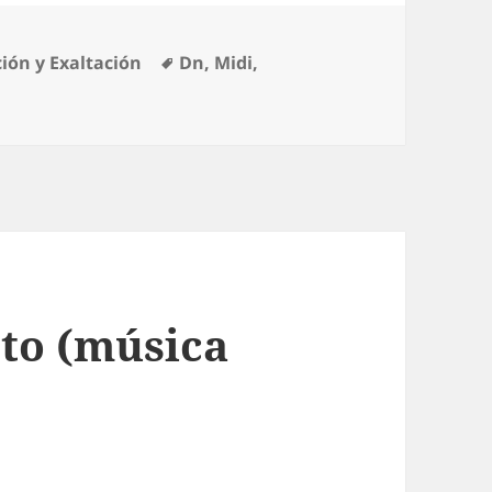
Etiquetas
ción y Exaltación
Dn
,
Midi
,
 Resucitado
sto (música