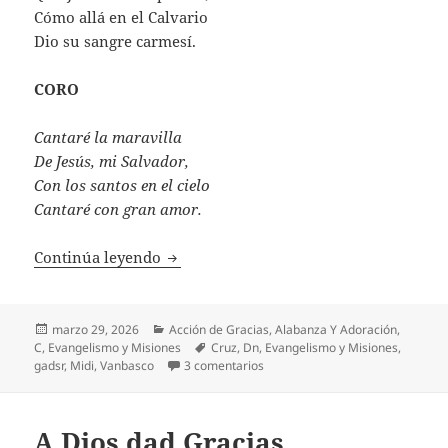
Cómo allá en el Calvario
Dio su sangre carmesí.
CORO
Cantaré la maravilla
De Jesús, mi Salvador,
Con los santos en el cielo
Cantaré con gran amor.
Cantaré La Bella Historia
Continúa leyendo
Publicado
Categorías
marzo 29, 2026
Acción de Gracias
,
Alabanza Y Adoración
,
el
Etiquetas
C
,
Evangelismo y Misiones
Cruz
,
Dn
,
Evangelismo y Misiones
,
en Cantaré La Bella Historia
gadsr
,
Midi
,
Vanbasco
3 comentarios
A Dios dad Gracias