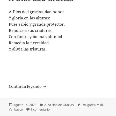
A Dios dad gracias, dad honor
Y gloria en las alturas:
Pues sabio y grande protector,
Bendice a sus criaturas,
Con fuerte y buena voluntad
Remedia la necesidad
Y alivia las tristuras.
A Dios dad Gracias
Continúa leyendo
Publicado
Categorías
Etiquetas
agosto 14, 2025
A
,
Acción de Gracias
Dn
,
gadsr
,
Midi
,
el
en A Dios dad Gracias
Vanbasco
1 comentario