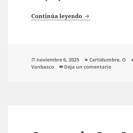
Oh Cuan Dulce Es
Continúa leyendo
Publicado
Categorías
noviembre 6, 2025
Certidumbre
,
O
el
en Oh Cua
Vanbasco
Deja un comentario