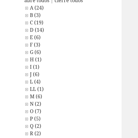
abre todos
|
cierre todos
A (24)
B (3)
C (19)
D (14)
E (6)
F (3)
G (6)
H (1)
I (1)
J (6)
L (4)
LL (1)
M (6)
N (2)
O (7)
P (5)
Q (2)
R (2)