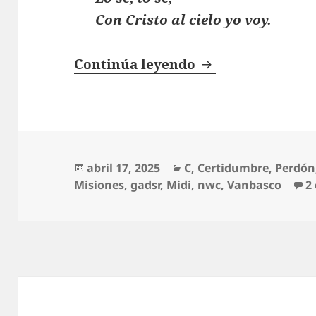
Con Cristo al cielo yo voy.
Comprado Con Sa
Continúa leyendo
Publicado
Categorías
abril 17, 2025
C
,
Certidumbre
,
Perdón
el
Misiones
,
gadsr
,
Midi
,
nwc
,
Vanbasco
2