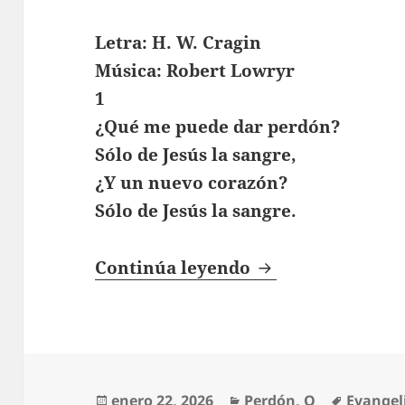
Letra: H. W. Cragin
Música: Robert Lowryr
1
¿Qué me puede dar perdón?
Sólo de Jesús la sangre,
¿Y un nuevo corazón?
Sólo de Jesús la sangre.
Que Me Puede Da
Continúa leyendo
Publicado
Categorías
Etiquet
enero 22, 2026
Perdón
,
Q
Evangel