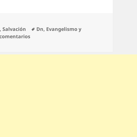
Etiquetas
,
Salvación
Dn
,
Evangelismo y
en Comprado Con Sangre Por Cristo
 comentarios