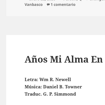
el
en Que Me Pued
Vanbasco
1 comentario
Años Mi Alma En 
Letra: Wm R. Newell
Música: Daniel B. Towner
Traduc. G. P. Simmond