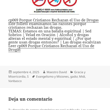
cp069 Porque Cristianos Rechazan el Uso de Drogas
Este folleto examinamos las razones porque
cristianos rechazan las drogas.
TEMAS: Estamos en una batalla espiritual | Sed
Sobrios | Velad en Oración | Alcohol y drogas
alteran el estado mental y espiritual | ¿Por qué
gente usan drogas entonces? | Las drogas escalvizan
Leer
cp069 Porque Cristianos Rechazan el Uso de
Drogas
Publicado
Autor
Categorías
septiembre 4, 2025
Maestro David
Gracia y
el
Etiquetas
Misericordia
,
S
Evangelismo y Misiones
,
gadsr
,
Midi
,
Vanbasco
Deja un comentario
Tu dirección de correo electrónico no será publicada.
Los campos