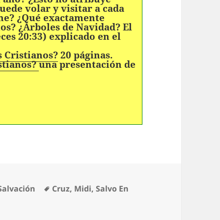
ede volar y visitar a cada
che? ¿Qué exactamente
os? ¿Árboles de Navidad? El
eces 20:33) explicado en el
 Cristianos?
20 páginas.
stianos?
una presentación de
tegorías
Etiquetas
Salvación
Cruz
,
Midi
,
Salvo En