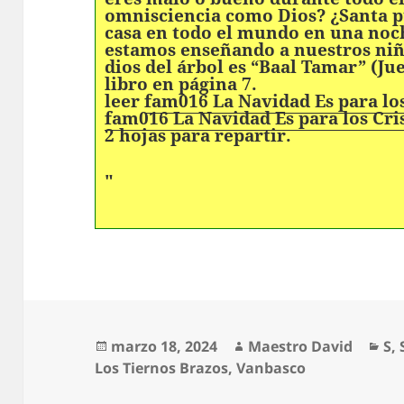
omnisciencia como Dios? ¿Santa pu
casa en todo el mundo en una no
estamos enseñando a nuestros niñ
dios del árbol es “Baal Tamar” (Ju
libro en página 7.
leer
fam016 La Navidad Es para los
fam016 La Navidad Es para los Cri
2 hojas para repartir.
"
Publicado
Autor
Ca
marzo 18, 2024
Maestro David
S
,
el
Los Tiernos Brazos
,
Vanbasco