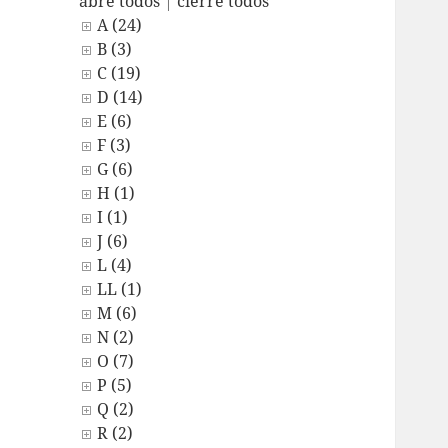
abre todos
|
cierre todos
A (24)
B (3)
C (19)
D (14)
E (6)
F (3)
G (6)
H (1)
I (1)
J (6)
L (4)
LL (1)
M (6)
N (2)
O (7)
P (5)
Q (2)
R (2)