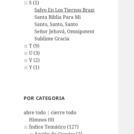
S (5)
Salvo En Los Tiernos Brazos
Santa Biblia Para Mi
Santo, Santo, Santo
Señor Jehová, Omnipotente Dios
Sublime Gracia
T (9)
U (3)
V (2)
Y (1)
POR CATEGORIA
abre todo
|
cierre todo
Himnos (0)
Índice Temático (127)