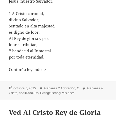
Jesús, nuestro Salvador.
1 A Cristo coronad,
divino Salvador;
Sentado en alta majestad
es digno de loor;
Al Rey de gloria y paz
loores tributad,
Y bendecid al Inmortal
por toda eternidad.
A Cristo Coronad
Continúa leyendo
Publicado
Categorías
Etiquetas
octubre 5, 2025
Alabanza Y Adoración
,
C
Alabanza a
el
Cristo
,
analizado
,
Dn
,
Evangelismo y Misiones
Ved Al Cristo Rey de Gloria