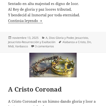
Sentado en alta majestad es digno de loor.
Al Rey de gloria y paz loores tributad,
Y bendecid al Inmortal por toda eternidad.
A Cristo Coronad
Continúa leyendo
Publicado
Categorías
noviembre 13, 2025
A
,
Dios Gloria y Poder
,
Jesucristo
,
el
Etiquetas
Jesucristo-Resurrección y Exaltación
Alabanza a Cristo
,
Dn
,
en A Cristo Coronad
Midi
,
Vanbasco
3 comentarios
A Cristo Coronad
A Cristo Coronad es un himno dando gloria y loor a