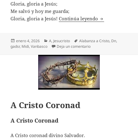
Gloria, gloria a Jesús;
Me salvó y hoy me guarda;
A Jesús Alabarem
Gloria, gloria a Jesús!
Continúa leyendo
Publicado
Categorías
Etiquetas
enero 4, 2026
A
,
Jesucristo
Alabanza a Cristo
,
Dn
,
el
en A Jesús Alabaremos
gadsr
,
Midi
,
Vanbasco
Deja un comentario
A Cristo Coronad
A Cristo Coronad
A Cristo coronad divino Salvador.